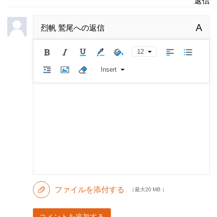
返信
A
烈帆 鷲尾
への返信
12
Insert
ファイルを添付する
（最大20 MB ）
コメントを追加する